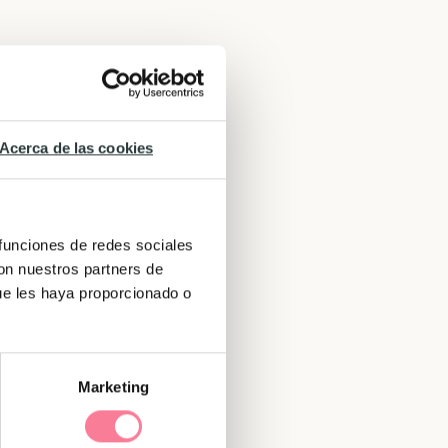
Acerca de las cookies
 funciones de redes sociales
por
con nuestros partners de
ndo
ue les haya proporcionado o
mucha
Marketing