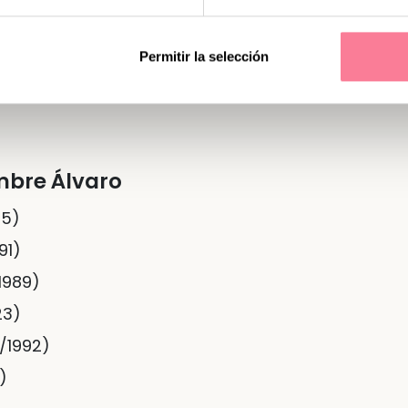
Permitir la selección
mbre Álvaro
35)
91)
/1989)
23)
0/1992)
)