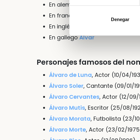
En
alemán
Albrecht
En
francés
Albéric
Denegar
En
inglés
Avery
En
gallego
Álvar
Personajes famosos del no
Álvaro de Luna
, Actor (10/04/19
Álvaro Soler
, Cantante (09/01/19
Álvaro Cervantes
, Actor (12/09
Álvaro Mutis
, Escritor (25/08/19
Álvaro Morata
, Futbolista (23/1
Álvaro Morte
, Actor (23/02/1975