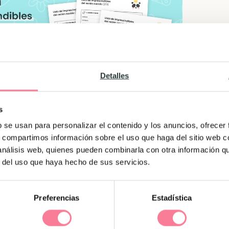
Detalles
s
b se usan para personalizar el contenido y los anuncios, ofrecer
sitan que todo lo que se proponen les salga bien, 
s, compartimos información sobre el uso que haga del sitio web 
rasgos más característicos. Aunque disfrutan esta
 análisis web, quienes pueden combinarla con otra información q
r del uso que haya hecho de sus servicios.
ientes y ellos solos resuelven sus problemas. Dan 
Preferencias
Estadística
lenguas o idiomas