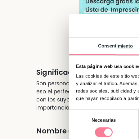
Consentimiento
Esta página web usa cookie
Significado de "Álvaro"
Las cookies de este sitio we
Son personas prudentes y justas. Nece
y analizar el tráfico. Ademá
eso el perfeccionismo es uno de sus 
redes sociales, publicidad y
que hayan recopilado a parti
con los suyos, son personas independ
importancia al trabajo.
Selección
Necesarias
de
consentimiento
Nombre de Álvaro en otras 