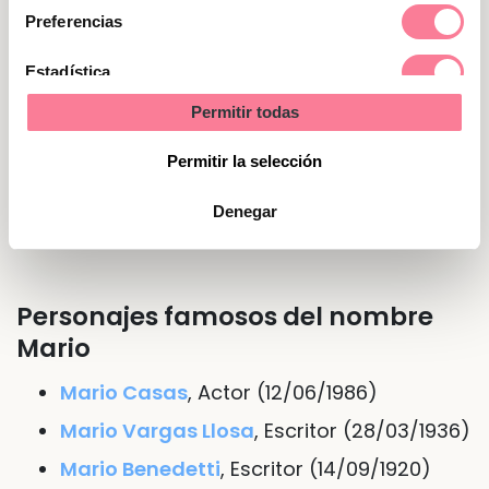
sociables y gustan a los demás por su
consentimiento
Preferencias
autenticidad.
Estadística
Nombre de Mario en otras lenguas
Permitir todas
Marketing
o idiomas
Permitir la selección
En
francés
Marius
Denegar
En
inglés
Murray
Personajes famosos del nombre
Mario
Mario Casas
, Actor (12/06/1986)
Mario Vargas Llosa
, Escritor (28/03/1936)
Mario Benedetti
, Escritor (14/09/1920)