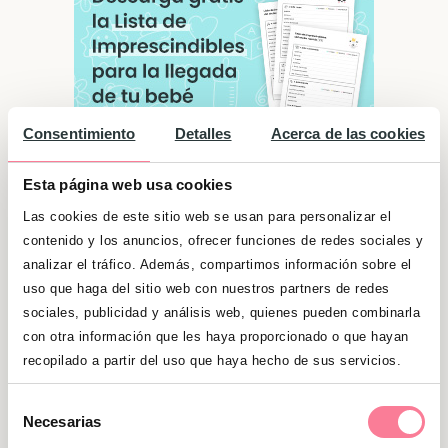
Consentimiento
Detalles
Acerca de las cookies
Esta página web usa cookies
Las cookies de este sitio web se usan para personalizar el
Significado de "Mario"
contenido y los anuncios, ofrecer funciones de redes sociales y
analizar el tráfico. Además, compartimos información sobre el
Son personas serias y responsables. Si tienen
uso que haga del sitio web con nuestros partners de redes
algo que hacer no pararán hasta que lo
sociales, publicidad y análisis web, quienes pueden combinarla
tengan terminado y bien hecho. Son muy
con otra información que les haya proporcionado o que hayan
recopilado a partir del uso que haya hecho de sus servicios.
francos y sinceros. No toleran a las personas
que andan con rodeos para decir algo o que
Selección
les mienten. Cuando están relajados son muy
Necesarias
de