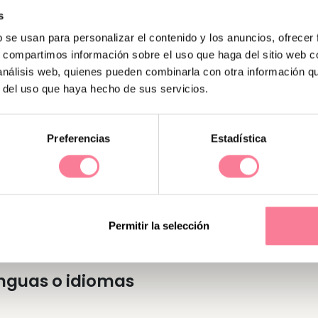
s
b se usan para personalizar el contenido y los anuncios, ofrecer
s, compartimos información sobre el uso que haga del sitio web 
 análisis web, quienes pueden combinarla con otra información q
r del uso que haya hecho de sus servicios.
Preferencias
Estadística
estar a solas para analizar las situaciones y encontr
sonas que se lanzan sin pensárselo dos veces a cump
Permitir la selección
ealistas y creativas.
nguas o idiomas