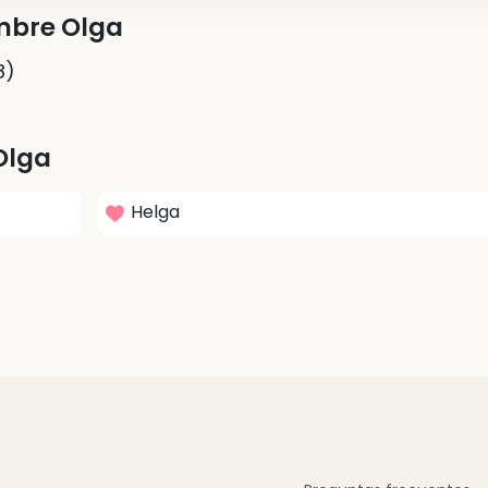
mbre Olga
8)
Olga
Helga