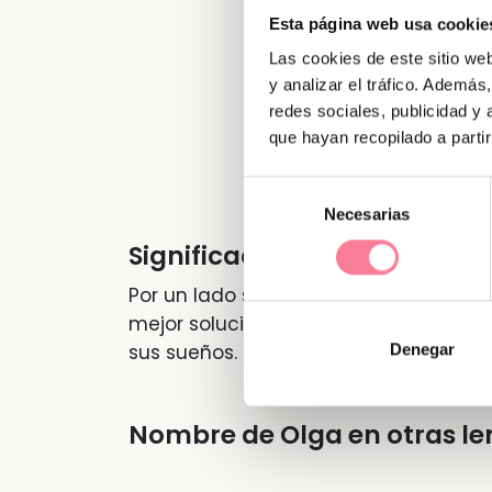
Esta página web usa cookie
Las cookies de este sitio we
y analizar el tráfico. Ademá
redes sociales, publicidad y
que hayan recopilado a parti
Selección
Necesarias
de
consentimiento
Significado de "Olga"
Por un lado son reflexivas. Necesitan 
mejor solución. Por otro lado son per
Denegar
sus sueños. Inteligentes, optimistas, id
Nombre de Olga en otras le