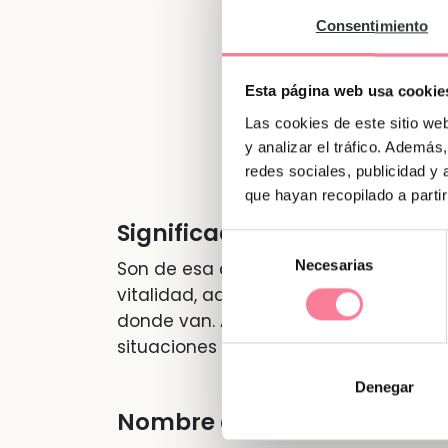
Consentimiento
Esta página web usa cookie
Las cookies de este sitio we
y analizar el tráfico. Ademá
redes sociales, publicidad y
que hayan recopilado a parti
Significado de "Tania"
Selección
Necesarias
de
Son de esa clase de personas que cua
consentimiento
vitalidad, además de porque son pers
donde van. A pesar de ello, son pers
situaciones que se presentan.
Denegar
Nombre de Tania en otras l