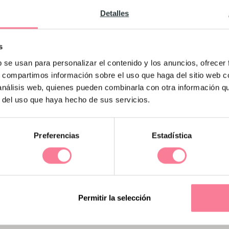
Detalles
s
b se usan para personalizar el contenido y los anuncios, ofrecer
s, compartimos información sobre el uso que haga del sitio web 
 análisis web, quienes pueden combinarla con otra información q
r del uso que haya hecho de sus servicios.
Preferencias
Estadística
ndo estás con ellas te alegran el día por energía 
onas muy divertidas. Contagian su optimismo allá 
onas sensatas y se saben adaptar perfectamente a 
Permitir la selección
enguas o idiomas