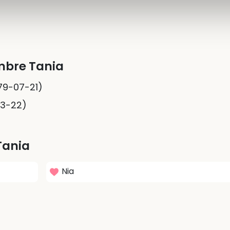
mbre Tania
79-07-21)
03-22)
Tania
Nia