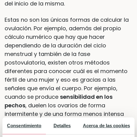
del inicio de la misma.
Estas no son las únicas formas de calcular la
ovulación. Por ejemplo, además del propio
cálculo numérico que hay que hacer
dependiendo de la duración del ciclo
menstrual y también de la fase
postovulatoria, existen otros métodos
diferentes para conocer cuál es el momento
fértil de una mujer y eso es gracias a las
señales que envía el cuerpo. Por ejemplo,
cuando se produce
sensibilidad en los
pechos
, duelen los ovarios de forma
intermitente y de una forma menos intensa
que durante la menstruación y cuando
Consentimiento
Detalles
Acerca de las cookies
aumenta tanto la cantidad como densidad