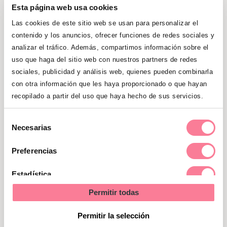
del moco cervical
.
Esta página web usa cookies
Las cookies de este sitio web se usan para personalizar el
Por último, es muy importante que tengas en
contenido y los anuncios, ofrecer funciones de redes sociales y
cuenta que puedes estar cometiendo algunos
analizar el tráfico. Además, compartimos información sobre el
errores al calcular la fecha de ovulación
.
uso que haga del sitio web con nuestros partners de redes
sociales, publicidad y análisis web, quienes pueden combinarla
con otra información que les haya proporcionado o que hayan
recopilado a partir del uso que haya hecho de sus servicios.
La monitorización del ciclo
menstrual
Selección
Necesarias
de
consentimiento
El método:
Mediante ecografías se puede
Preferencias
determinar durante la monitorización del ciclo
Estadística
en qué ovario se forma un folículo y el
tamaño que tiene. Si se espera una ovulación
Permitir todas
Marketing
el decimotercer día, el control comienza el día
Permitir la selección
once del ciclo. De forma paralela a las