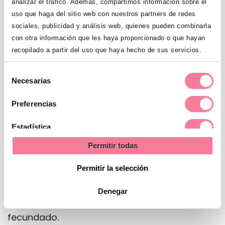
analizar el tráfico. Además, compartimos información sobre el
Una vez que hayas estimado el día probable
uso que haga del sitio web con nuestros partners de redes
de ovulación en base al calendario, comienza
sociales, publicidad y análisis web, quienes pueden combinarla
a hacerte las pruebas de ovulación 2 o 3 días
con otra información que les haya proporcionado o que hayan
antes. Debes orinar en la tira reactiva y
recopilado a partir del uso que haya hecho de sus servicios.
observar el resultado, procurando hacer cada
Selección
test a la misma hora del día.
Lo que la tira
Necesarias
de
refleja es la concentración de la hormona LH,
consentimiento
Preferencias
que llega a su máximo pico 12-24 horas
antes de que el folículo libere el óvulo.
Estadística
Una vez que hayas alcanzado el resultado
Permitir todas
Marketing
positivo, procura mantener relaciones
Permitir la selección
sexuales ese mismo día y al día siguiente.
Recuerda que una vez liberado el óvulo, tiene
Denegar
24 horas aproximadamente para ser
fecundado.