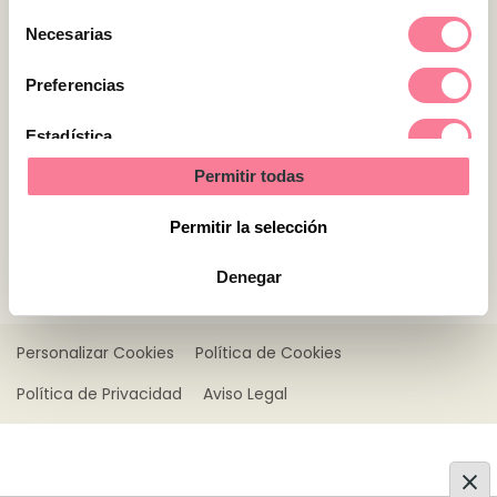
Selección
Necesarias
de
consentimiento
Preferencias
Preguntas frecuentes
Registro
Estadística
Contacto
Permitir todas
Marketing
Permitir la selección
© Webpilots España, S.L.
C/ Doctor Trueta, 183, Pl.10 Pta.6
Denegar
08005 Barcelona, España
Personalizar Cookies
Política de Cookies
Política de Privacidad
Aviso Legal