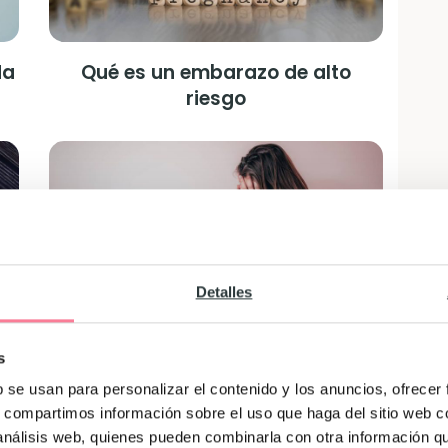
da
Qué es un embarazo de alto
riesgo
Detalles
s
b se usan para personalizar el contenido y los anuncios, ofrecer
Cómo sobrellevar una mala
s, compartimos información sobre el uso que haga del sitio web 
noticia
 análisis web, quienes pueden combinarla con otra información q