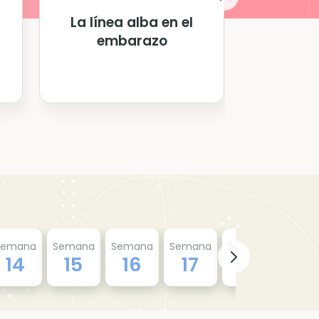
La línea alba en el
¿Qué dif
embarazo
entre
absoluto 
Semana
Semana
Semana
Semana
Semana
Sema
14
15
16
17
18
19