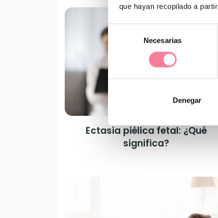
que hayan recopilado a parti
Selección
Necesarias
de
consentimiento
Denegar
Ectasia piélica fetal: ¿Qué
significa?