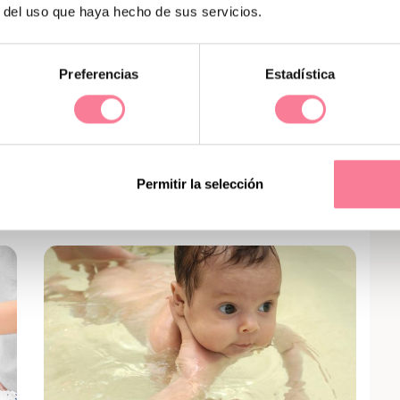
r del uso que haya hecho de sus servicios.
Preferencias
Estadística
Productos de higiene ecológicos
a,
Permitir la selección
para el bebé