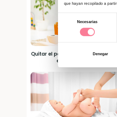
que hayan recopilado a parti
Selección
Necesarias
de
consentimiento
Quitar el pañal: el pañal no se quit
Denegar
el pañal se deja