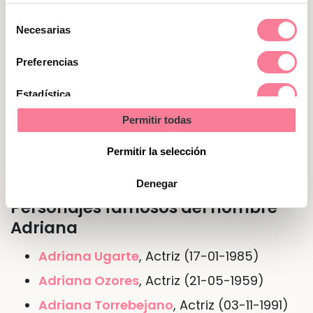
para un nuevo plan. Son empáticas y les
Selección
gusta ayudar a los otros.
Necesarias
de
consentimiento
Preferencias
Nombre de Adriana en otras
lenguas o idiomas
Estadística
Permitir todas
En
inglés
Adrianne
Marketing
En
francés
Adrienne
Permitir la selección
Denegar
Personajes famosos del nombre
Adriana
Adriana Ugarte
, Actriz (17-01-1985)
Adriana Ozores
, Actriz (21-05-1959)
Adriana Torrebejano
, Actriz (03-11-1991)