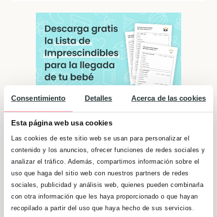
Consentimiento
Detalles
Acerca de las cookies
Esta página web usa cookies
Las cookies de este sitio web se usan para personalizar el
Significado de "Adriana"
contenido y los anuncios, ofrecer funciones de redes sociales y
analizar el tráfico. Además, compartimos información sobre el
Es una persona buena y generosa, pero tiene
uso que haga del sitio web con nuestros partners de redes
una coraza para evitar que los demás la
sociales, publicidad y análisis web, quienes pueden combinarla
hagan daño. Son personas activas, sino están
con otra información que les haya proporcionado o que hayan
haciendo algo, buscan a amigos o familiares
recopilado a partir del uso que haya hecho de sus servicios.