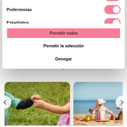
consentimiento
Preferencias
Estadística
Permitir todas
Marketing
Permitir la selección
Vacaciones de verano con niños
Denegar
en un pueblo