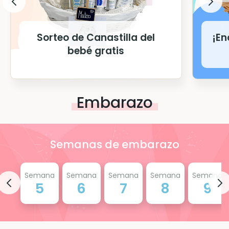
Sorteo de Canastilla del
¡En
bebé gratis
Embarazo
Semanas de embarazo
Semana
Semana
Semana
Semana
Semana
5
6
7
8
9