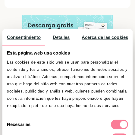
Consentimiento
Detalles
Acerca de las cookies
Esta página web usa cookies
Las cookies de este sitio web se usan para personalizar el
contenido y los anuncios, ofrecer funciones de redes sociales y
analizar el tráfico. Además, compartimos información sobre el
uso que haga del sitio web con nuestros partners de redes
sociales, publicidad y análisis web, quienes pueden combinarla
Significado de "Camila"
con otra información que les haya proporcionado o que hayan
recopilado a partir del uso que haya hecho de sus servicios.
Que se sacrifica por los demás. La que espera
el fuego.
Selección
Necesarias
de