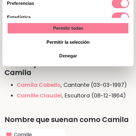
consentimiento
Preferencias
Nombre de Camila en otras
lenguas o idiomas
Estadística
En
francés
Camille
Permitir todas
Marketing
En
inglés
Camilla
Permitir la selección
Denegar
Personajes famosos del nombre
Camila
Camila Cabello
, Cantante (03-03-1997)
Camille Claudel
, Escultora (08-12-1864)
Nombre que suenan como Camila
Camille