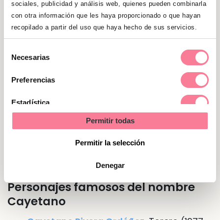
mucha importancia a sus amigos y familia y
sociales, publicidad y análisis web, quienes pueden combinarla
se preocupa constantemente de que estén
con otra información que les haya proporcionado o que hayan
recopilado a partir del uso que haya hecho de sus servicios.
bien. En el ámbito laboral, prefieren ser ellos
mismos los que controlen que todo marcha
Selección
bien.
Necesarias
de
consentimiento
Preferencias
Nombre de Cayetano en otras
Estadística
lenguas o idiomas
Permitir todas
Marketing
En
italiano
Gaetano
Permitir la selección
En
gallego
Caetano
Denegar
Personajes famosos del nombre
Cayetano