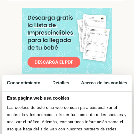
Consentimiento
Detalles
Acerca de las cookies
Significado de "Cayetano"
Esta página web usa cookies
Suelen ser personas a los que les gusta la
Las cookies de este sitio web se usan para personalizar el
buena vida. Necesitan ser el centro de
contenido y los anuncios, ofrecer funciones de redes sociales y
atención y que los demás les tengan como
analizar el tráfico. Además, compartimos información sobre el
personas triunfadoras. Por otro lado, dan
uso que haga del sitio web con nuestros partners de redes