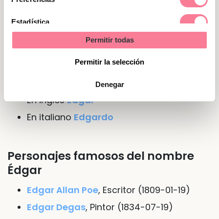
queridos, a los que nunca les fallará.
Estadística
Permitir todas
Marketing
Nombre de Édgar en otras lenguas
o idiomas
Permitir la selección
En
francés
Edgard
Denegar
En
inglés
Edgar
En
italiano
Edgardo
Personajes famosos del nombre
Édgar
Edgar Allan Poe
, Escritor (1809-01-19)
Edgar Degas
, Pintor (1834-07-19)