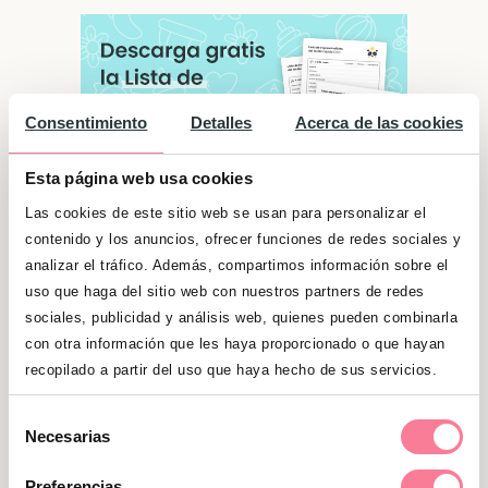
Consentimiento
Detalles
Acerca de las cookies
Esta página web usa cookies
Las cookies de este sitio web se usan para personalizar el
contenido y los anuncios, ofrecer funciones de redes sociales y
analizar el tráfico. Además, compartimos información sobre el
uso que haga del sitio web con nuestros partners de redes
Significado de "Édgar"
sociales, publicidad y análisis web, quienes pueden combinarla
con otra información que les haya proporcionado o que hayan
Son razonables y justos. Son decididos y
recopilado a partir del uso que haya hecho de sus servicios.
valientes, aunque esta imagen de hombre
fuerte a veces es una coraza con la que
Selección
Necesarias
esconden su timidez. Les gusta probar
de
consentimiento
siempre cosas nuevas. Es muy fiel a sus seres
Preferencias