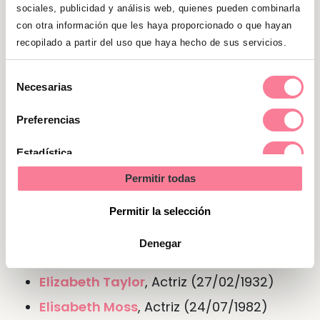
incluso de gente que no son de su círculo
sociales, publicidad y análisis web, quienes pueden combinarla
cercano, ya que una de sus características
con otra información que les haya proporcionado o que hayan
principales es que son muy sociables.
recopilado a partir del uso que haya hecho de sus servicios.
Selección
Necesarias
Nombre de Elisabeth en otras
de
consentimiento
lenguas o idiomas
Preferencias
En
francés
Elisa
Estadística
Permitir todas
Marketing
Personajes famosos del nombre
Permitir la selección
Elisabeth
Denegar
Elisabeth Shue
, Actriz (06/10/1963)
Elizabeth Taylor
, Actriz (27/02/1932)
Elisabeth Moss
, Actriz (24/07/1982)