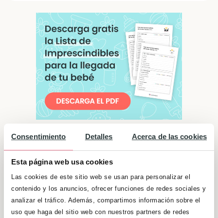
Consentimiento
Detalles
Acerca de las cookies
Significado de "Elisabeth"
Esta página web usa cookies
Suelen ser personas agradables. Son capaces
Las cookies de este sitio web se usan para personalizar el
de ver las cosas antes de que lleguen a verlas
contenido y los anuncios, ofrecer funciones de redes sociales y
los demás. Disfrutan cuando se encuentran
analizar el tráfico. Además, compartimos información sobre el
rodeadas de su familia y sus amigos, e
uso que haga del sitio web con nuestros partners de redes