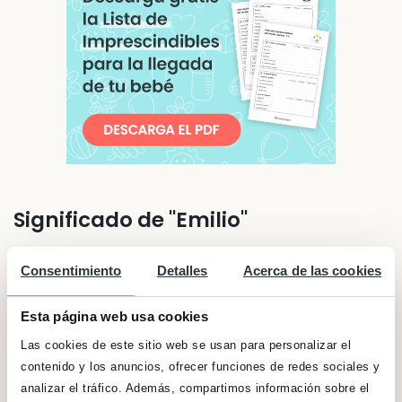
Significado de "Emilio"
Personas muy reflexivas. No paran de dar
Consentimiento
Detalles
Acerca de las cookies
vueltas a la cabeza hasta que consiguen ver
las cosas desde varios puntos de vista.
Esta página web usa cookies
Aunque son algo reservados, también son
Las cookies de este sitio web se usan para personalizar el
sociables y de trato agradable. Les gusta
contenido y los anuncios, ofrecer funciones de redes sociales y
aprender.
analizar el tráfico. Además, compartimos información sobre el