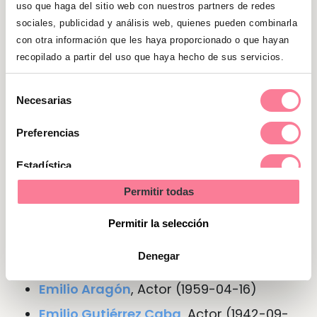
uso que haga del sitio web con nuestros partners de redes
sociales, publicidad y análisis web, quienes pueden combinarla
Nombre de Emilio en otras lenguas
con otra información que les haya proporcionado o que hayan
o idiomas
recopilado a partir del uso que haya hecho de sus servicios.
En
catalán
Emili
Selección
Necesarias
En
francés
Émile
de
consentimiento
En
inglés
Emile
Preferencias
Estadística
Personajes famosos del nombre
Permitir todas
Marketing
Emilio
Permitir la selección
Emilio Butragueño
, Futbolista (1963-07-
Denegar
22)
Emilio Aragón
, Actor (1959-04-16)
Emilio Gutiérrez Caba
, Actor (1942-09-