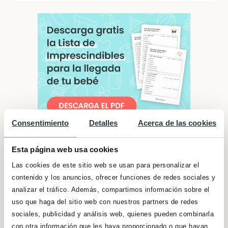
Consentimiento
Detalles
Acerca de las cookies
Esta página web usa cookies
Significado de "Estefanía"
Las cookies de este sitio web se usan para personalizar el
Son independientes y no necesitan a nadie
contenido y los anuncios, ofrecer funciones de redes sociales y
para lograr sus metas. Sin embargo, disfrutan
analizar el tráfico. Además, compartimos información sobre el
mucho en compañía de los otros y los demás
uso que haga del sitio web con nuestros partners de redes
sociales, publicidad y análisis web, quienes pueden combinarla
disfrutan asimismo de su compañía. Tienen
con otra información que les haya proporcionado o que hayan