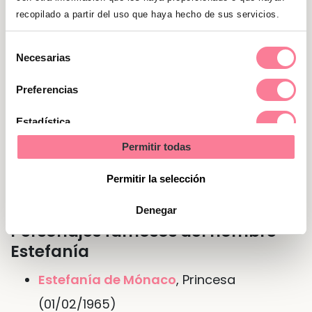
un carácter fuerte, pero a la vez son muy
recopilado a partir del uso que haya hecho de sus servicios.
cariñosas.
Selección
Necesarias
de
Nombre de Estefanía en otras
consentimiento
Preferencias
lenguas o idiomas
Estadística
En
alemán
Stefanie
Permitir todas
En
inglés
Stephanie
Marketing
En
italiano
Stefania
Permitir la selección
Denegar
Personajes famosos del nombre
Estefanía
Estefanía de Mónaco
, Princesa
(01/02/1965)