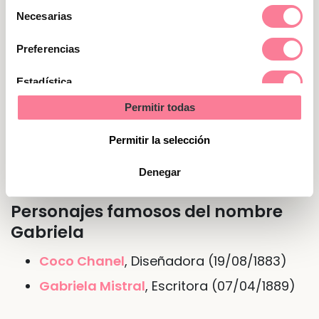
profesiones artísticas las van como anillo al
Selección
Necesarias
dedo, inteligentes y reflexivas.
de
consentimiento
Preferencias
Nombre de Gabriela en otras
Estadística
lenguas o idiomas
Permitir todas
Marketing
En
inglés
Gabriella
Permitir la selección
En
francés
Gabrielle
Denegar
Personajes famosos del nombre
Gabriela
Coco Chanel
, Diseñadora (19/08/1883)
Gabriela Mistral
, Escritora (07/04/1889)