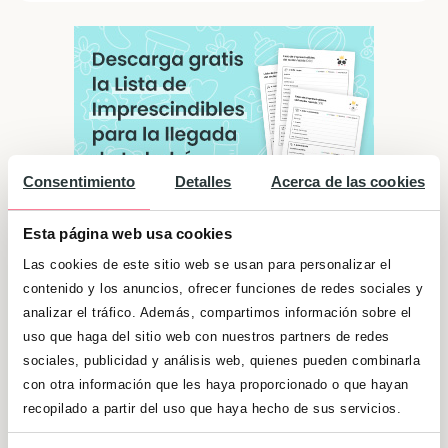
Consentimiento
Detalles
Acerca de las cookies
Esta página web usa cookies
Las cookies de este sitio web se usan para personalizar el
contenido y los anuncios, ofrecer funciones de redes sociales y
Significado de "Gabriela"
analizar el tráfico. Además, compartimos información sobre el
uso que haga del sitio web con nuestros partners de redes
Son muy agradables en el trato y que dan
sociales, publicidad y análisis web, quienes pueden combinarla
mucha importancia a los amigos. Hacen de
con otra información que les haya proporcionado o que hayan
punto de unión entre varias personas por su
recopilado a partir del uso que haya hecho de sus servicios.
carisma. Son creativas, por lo que las