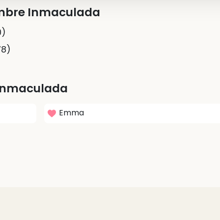
ombre Inmaculada
0)
78)
Inmaculada
Emma