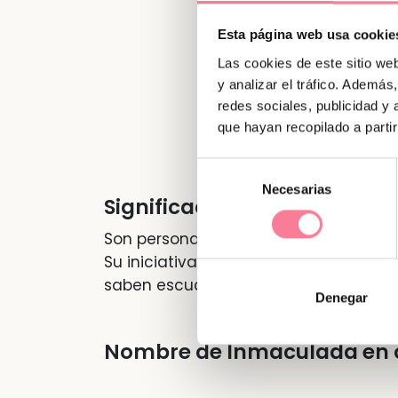
Esta página web usa cookie
Las cookies de este sitio we
y analizar el tráfico. Ademá
redes sociales, publicidad y
que hayan recopilado a parti
Selección
Necesarias
de
Significado de "Inmaculada
consentimiento
Son personas con las cosas claras y h
Su iniciativa, esfuerzo y gran intelige
saben escuchar a los otros.
Denegar
Nombre de Inmaculada en o