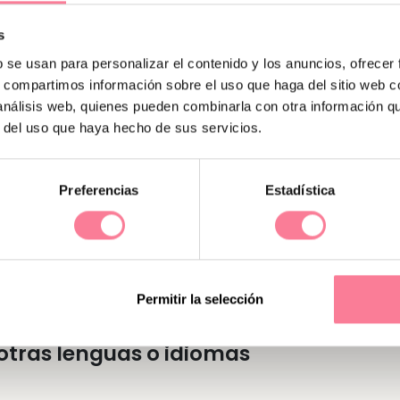
s
b se usan para personalizar el contenido y los anuncios, ofrecer
s, compartimos información sobre el uso que haga del sitio web 
 análisis web, quienes pueden combinarla con otra información q
r del uso que haya hecho de sus servicios.
Preferencias
Estadística
"
arán todo lo posible para conseguir lo que se prop
ncia las llevan a conseguir sus objetivos. Son cariños
Permitir la selección
tras lenguas o idiomas