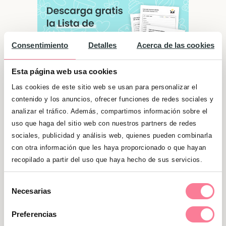
Consentimiento
Detalles
Acerca de las cookies
Esta página web usa cookies
Las cookies de este sitio web se usan para personalizar el
contenido y los anuncios, ofrecer funciones de redes sociales y
analizar el tráfico. Además, compartimos información sobre el
uso que haga del sitio web con nuestros partners de redes
Significado de "Irene"
sociales, publicidad y análisis web, quienes pueden combinarla
con otra información que les haya proporcionado o que hayan
Con mucha energía, son de esa clase de
recopilado a partir del uso que haya hecho de sus servicios.
personas que animan a los demás y tiran de
ellos cuando surgen problemas. Optimistas,
Selección
Necesarias
sinceras, cariñosas, abiertas y sociables.
de
consentimiento
Preferencias