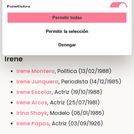
Nombre de Irene en otras lenguas
Estadística
o idiomas
Permitir todas
Marketing
En
francés
Irène
Permitir la selección
Denegar
Personajes famosos del nombre
Irene
Irene Montero
, Política (13/02/1988)
Irene Junquera
, Periodista (14/12/1985)
Irene Escolar
, Actriz (19/10/1988)
Irene Arcos
, Actriz (25/07/1981)
Irina Shayk
, Modelo (06/01/1986)
Irene Papas
, Actriz (03/09/1926)