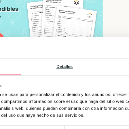
Detalles
n por hablar, sino que antes piensan las cosas y
mbién suelen ser personas que tiene seguridad y
s
ñosos y se sienten en la necesidad de proteger a s
b se usan para personalizar el contenido y los anuncios, ofrecer
 saber, sin ninguna razón, solo porque disfrutan
s, compartimos información sobre el uso que haga del sitio web 
 análisis web, quienes pueden combinarla con otra información q
r del uso que haya hecho de sus servicios.