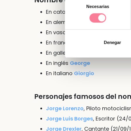
Nombre de Jorge en otras l
Necesarias
de
En
catalán
Jordi
consentimiento
En
alemán
Jürgen
En
vasco
Gorka
En
francés
Georges
Denegar
En
gallego
Xurxo
En
inglés
George
En
italiano
Giorgio
Personajes famosos del no
Jorge Lorenzo
, Piloto motocicl
Jorge Luis Borges
, Escritor (24/
Jorge Drexler
, Cantante (21/09/