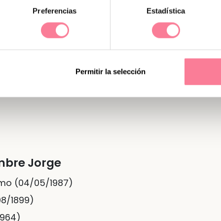
enguas o idiomas
Preferencias
Estadística
Permitir la selección
mbre Jorge
ismo (04/05/1987)
08/1899)
1964)