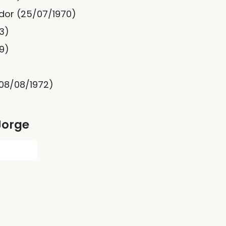
ador (25/07/1970)
93)
49)
(08/08/1972)
Jorge