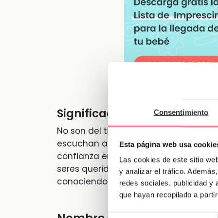
Significado de "Jorge"
Consentimiento
No son del tipo de personas que habla
escuchan antes de dar su opinión. Ta
Esta página web usa cookie
confianza en sí mismas. Son muy cari
Las cookies de este sitio we
seres queridos. Les va lo del saber por
y analizar el tráfico. Ademá
conociendo cosas nuevas.
redes sociales, publicidad y
que hayan recopilado a parti
Selección