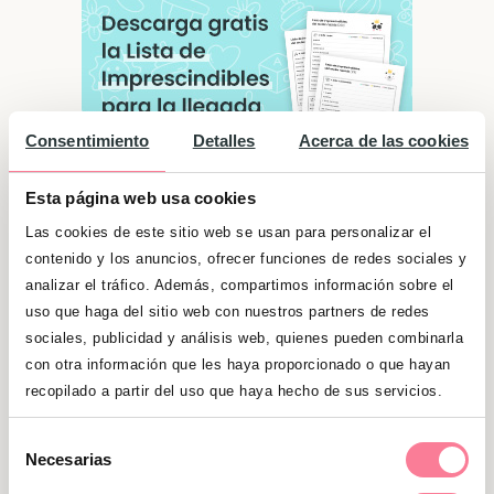
Consentimiento
Detalles
Acerca de las cookies
Esta página web usa cookies
Las cookies de este sitio web se usan para personalizar el
contenido y los anuncios, ofrecer funciones de redes sociales y
analizar el tráfico. Además, compartimos información sobre el
Significado de "Kevin"
uso que haga del sitio web con nuestros partners de redes
Los Kevin suelen ser buenos conservadores, lo
sociales, publicidad y análisis web, quienes pueden combinarla
que les ayuda a establecer amistades y
con otra información que les haya proporcionado o que hayan
recopilado a partir del uso que haya hecho de sus servicios.
generar confianza rápidamente. Su
perseverancia y espontaneidad hacen que se
Selección
lancen a cumplir sus objetivos y sueños sin
Necesarias
de
mirar atrás. Son además inteligentes y