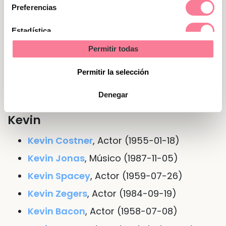
consentimiento
Preferencias
bondadosos.
Estadística
Nombre de Kevin en otras lenguas
Permitir todas
Marketing
o idiomas
Permitir la selección
Denegar
Personajes famosos del nombre
Kevin
Kevin Costner
, Actor (1955-01-18)
Kevin Jonas
, Músico (1987-11-05)
Kevin Spacey
, Actor (1959-07-26)
Kevin Zegers
, Actor (1984-09-19)
Kevin Bacon
, Actor (1958-07-08)