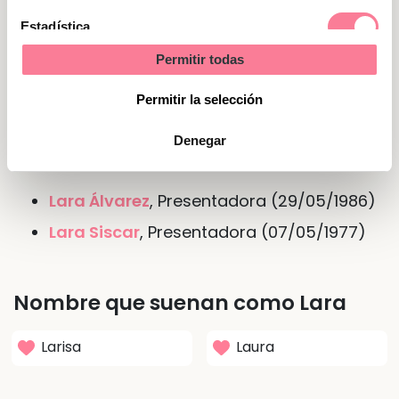
Estadística
Nombre de Lara en otras lenguas o
Permitir todas
idiomas
Marketing
Permitir la selección
Personajes famosos del nombre
Denegar
Lara
Lara Álvarez
, Presentadora (29/05/1986)
Lara Siscar
, Presentadora (07/05/1977)
Nombre que suenan como Lara
Larisa
Laura