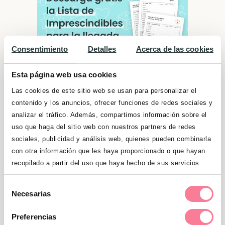
Consentimiento
Detalles
Acerca de las cookies
Esta página web usa cookies
Las cookies de este sitio web se usan para personalizar el
contenido y los anuncios, ofrecer funciones de redes sociales y
analizar el tráfico. Además, compartimos información sobre el
Significado de "Lara"
uso que haga del sitio web con nuestros partners de redes
sociales, publicidad y análisis web, quienes pueden combinarla
Muchas veces se convierten en líderes del
con otra información que les haya proporcionado o que hayan
grupo y les gusta que se oigan sus opiniones.
recopilado a partir del uso que haya hecho de sus servicios.
Otras, van a su aire con actitud un tanto
alternativa. Son creativas y unas esponjas al
Selección
Necesarias
aprender cosas nuevas. Les gusta que los
de
demás reconozcan sus esfuerzos.
consentimiento
Preferencias