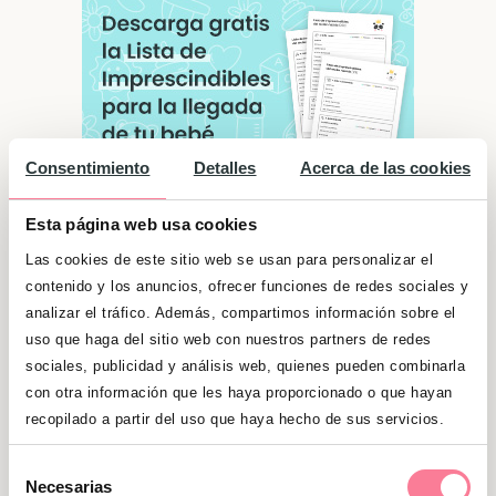
Consentimiento
Detalles
Acerca de las cookies
Esta página web usa cookies
Las cookies de este sitio web se usan para personalizar el
contenido y los anuncios, ofrecer funciones de redes sociales y
Significado de "Luna"
analizar el tráfico. Además, compartimos información sobre el
Destacan por su capacidad de iniciar nuevos
uso que haga del sitio web con nuestros partners de redes
proyectos y lanzarse a cualquier aventura que
sociales, publicidad y análisis web, quienes pueden combinarla
con otra información que les haya proporcionado o que hayan
las propongan. Esa predilección por la
recopilado a partir del uso que haya hecho de sus servicios.
aventura, repercute en ser personas muy
viajeras. Además, son personas muy
Selección
Necesarias
cariñosas, empáticas y respetuosas. Además,