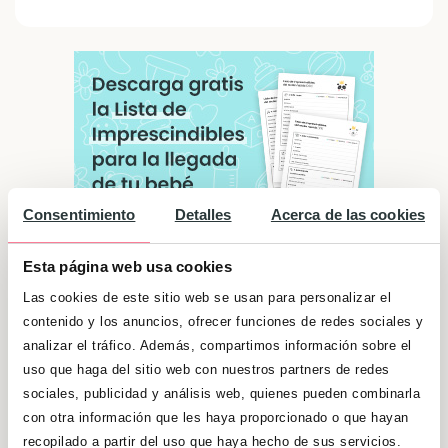
Consentimiento
Detalles
Acerca de las cookies
Esta página web usa cookies
Las cookies de este sitio web se usan para personalizar el
contenido y los anuncios, ofrecer funciones de redes sociales y
Significado de "Macarena"
analizar el tráfico. Además, compartimos información sobre el
Aunque son personas sociables con las que
uso que haga del sitio web con nuestros partners de redes
es fácil estar, a veces sacan su fuerte
sociales, publicidad y análisis web, quienes pueden combinarla
con otra información que les haya proporcionado o que hayan
carácter y es entonces cuando dicen las
recopilado a partir del uso que haya hecho de sus servicios.