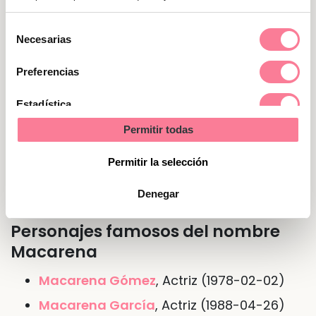
cosas como las piensas, aunque puedan herir.
La tranquilidad que necesitan la consiguen
Selección
Necesarias
con el deporte y pensando en nuevas
de
aventuras. Son personas que necesitan
consentimiento
Preferencias
concentrarse y estar en calma para tomar las
mejores decisiones.
Estadística
Permitir todas
Marketing
Nombre de Macarena en otras
Permitir la selección
lenguas o idiomas
Denegar
Personajes famosos del nombre
Macarena
Macarena Gómez
, Actriz (1978-02-02)
Macarena García
, Actriz (1988-04-26)