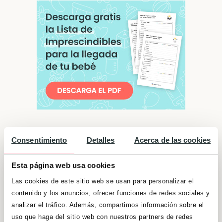
Significado de "Manuela"
Consentimiento
Detalles
Acerca de las cookies
Ya sea por trabajo y esfuerzo, o por su
Esta página web usa cookies
inteligencia, perspicacia e ingenio, consigue
Las cookies de este sitio web se usan para personalizar el
sacar aquello que se proponen adelante.
contenido y los anuncios, ofrecer funciones de redes sociales y
Tiene un carácter abierto, alegre y optimista,
analizar el tráfico. Además, compartimos información sobre el
por lo que no es raro que en las reuniones
uso que haga del sitio web con nuestros partners de redes