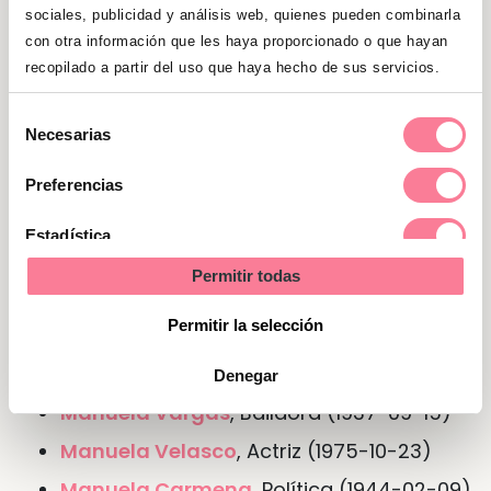
sociales sea de las que más habla.
sociales, publicidad y análisis web, quienes pueden combinarla
con otra información que les haya proporcionado o que hayan
recopilado a partir del uso que haya hecho de sus servicios.
Nombre de Manuela en otras
lenguas o idiomas
Selección
Necesarias
de
En
francés
Emmanuel
consentimiento
Preferencias
En
italiano
Emanuela
Estadística
En
gallego
Manoela
Permitir todas
Marketing
Permitir la selección
Personajes famosos del nombre
Manuela
Denegar
Manuela Vargas
, Bailaora (1937-09-15)
Manuela Velasco
, Actriz (1975-10-23)
Manuela Carmena
, Política (1944-02-09)