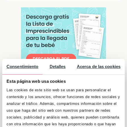
Consentimiento
Detalles
Acerca de las cookies
Esta página web usa cookies
Significado de "Néstor"
Las cookies de este sitio web se usan para personalizar el
Los Néstor suelen dar mucha importancia a
contenido y los anuncios, ofrecer funciones de redes sociales y
analizar el tráfico. Además, compartimos información sobre el
las amistades, esto hace que la lealtad y la
uso que haga del sitio web con nuestros partners de redes
confianza se encuentren entre los valores a
sociales, publicidad y análisis web, quienes pueden combinarla
los que dan más importancia. Por eso, suelen
con otra información que les haya proporcionado o que hayan