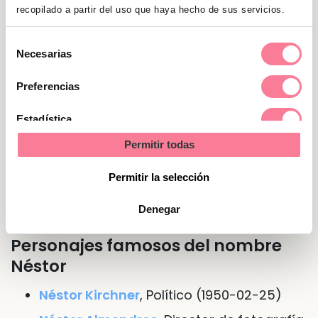
preferir esperar un poco antes de confiar en
recopilado a partir del uso que haya hecho de sus servicios.
la gente y considerarlos buenos amigos. Les
gusta marcarse nuevos retos casi cada día.
Selección
Necesarias
de
Dan mucha importancia a las cosas sencillas,
consentimiento
como pasar tiempo con la familia.
Preferencias
Estadística
Nombre de Néstor en otras
Permitir todas
Marketing
lenguas o idiomas
Permitir la selección
En
italiano
Nestore
Denegar
Personajes famosos del nombre
Néstor
Néstor Kirchner
, Político (1950-02-25)