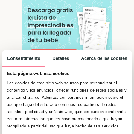
Consentimiento
Detalles
Acerca de las cookies
Esta página web usa cookies
Significado de "Penélope"
Las cookies de este sitio web se usan para personalizar el
contenido y los anuncios, ofrecer funciones de redes sociales y
Son algo tímidas por lo que prefieren estar en
analizar el tráfico. Además, compartimos información sobre el
un segundo plano y observar más que hablar.
uso que haga del sitio web con nuestros partners de redes
Precisamente, ese es uno de sus rasgos
sociales, publicidad y análisis web, quienes pueden combinarla
con otra información que les haya proporcionado o que hayan
principales, la serenidad y observarlo todo
recopilado a partir del uso que haya hecho de sus servicios.
con minuciosidad y con calma, sacando