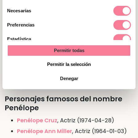
después sus propias conclusiones. Son
Selección
Necesarias
buenas amigas, muy generosas, no dudan en
de
acudir rápidamente cuando alguien acude a
consentimiento
Preferencias
ellas pidiendo ayuda.
Estadística
Permitir todas
Nombre de Penélope en otras
Marketing
lenguas o idiomas
Permitir la selección
En
francés
Pénélope
Denegar
Personajes famosos del nombre
Penélope
Penélope Cruz
, Actriz (1974-04-28)
Penélope Ann Miller
, Actriz (1964-01-03)