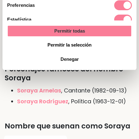
consentimiento
de sus cualidades. Saben estar en los sitios y
Preferencias
se mueven con soltura en cualquier evento.
Estadística
Permitir todas
Marketing
Nombre de Soraya en otras
lenguas o idiomas
Permitir la selección
Denegar
Personajes famosos del nombre
Soraya
Soraya Arnelas
, Cantante (1982-09-13)
Soraya Rodríguez
, Política (1963-12-01)
Nombre que suenan como Soraya