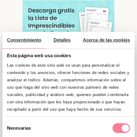
Consentimiento
Detalles
Acerca de las cookies
Esta página web usa cookies
Las cookies de este sitio web se usan para personalizar el
contenido y los anuncios, ofrecer funciones de redes sociales y
analizar el tráfico. Además, compartimos información sobre el
Significado de "Soraya"
uso que haga del sitio web con nuestros partners de redes
sociales, publicidad y análisis web, quienes pueden combinarla
Son personas con mucha empatía que les
con otra información que les haya proporcionado o que hayan
preocupa los problemas de los otros.
recopilado a partir del uso que haya hecho de sus servicios.
Además, cuando están con gente prefieren
escuchar y aprender, ya que el querer adquirir
Selección
Necesarias
continuamente nuevos conocimientos es otra
de