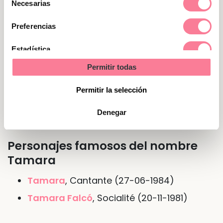
Necesarias
sinceras cuando hay que decir las cosas de
de
frente. Un poco obsesivas, necesitan tener
consentimiento
Preferencias
bajo control hasta el más mínimo detalle.
Estadística
Permitir todas
Nombre de Tamara en otras
Marketing
lenguas o idiomas
Permitir la selección
En
inglés
Tammy
Denegar
Personajes famosos del nombre
Tamara
Tamara
, Cantante (27-06-1984)
Tamara Falcó
, Socialité (20-11-1981)