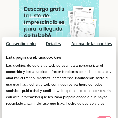
Consentimiento
Detalles
Acerca de las cookies
Esta página web usa cookies
Las cookies de este sitio web se usan para personalizar el
contenido y los anuncios, ofrecer funciones de redes sociales y
Significado de "Tamara"
analizar el tráfico. Además, compartimos información sobre el
Viven todo con mucha pasión y necesitan
uso que haga del sitio web con nuestros partners de redes
sacar todo el jugo a las situaciones que se las
sociales, publicidad y análisis web, quienes pueden combinarla
con otra información que les haya proporcionado o que hayan
presentan. Su valentía y coraje hace que no
recopilado a partir del uso que haya hecho de sus servicios.
se las ponga nada por delante. Son
generosas y muy sociables, pero honestas y
Selección