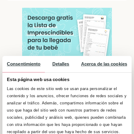
Consentimiento
Detalles
Acerca de las cookies
Esta página web usa cookies
Las cookies de este sitio web se usan para personalizar el
Significado de "Valentín"
contenido y los anuncios, ofrecer funciones de redes sociales y
Cuando la ocasión lo requiere son personas
analizar el tráfico. Además, compartimos información sobre el
serias y que saben como comportarse.
uso que haga del sitio web con nuestros partners de redes
sociales, publicidad y análisis web, quienes pueden combinarla
Inteligentes y responsables, les gusta tomar
con otra información que les haya proporcionado o que hayan
las decisiones y ser los que aportan ideas y
recopilado a partir del uso que haya hecho de sus servicios.