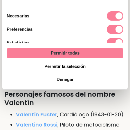
soluciones. Cuando están en familia o con
amigos, algo que buscan habitualmente,
Selección
Necesarias
sacan su lado más amable y cariñoso.
de
consentimiento
Preferencias
Nombre de Valentín en otras
Estadística
lenguas o idiomas
Permitir todas
Marketing
En
italiano
Valentino
Permitir la selección
En
inglés
Valentine
Denegar
Personajes famosos del nombre
Valentín
Valentín Fuster
, Cardiólogo (1943-01-20)
Valentino Rossi
, Piloto de motociclismo