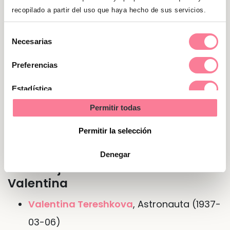
algo que hacer en todo momento y que las dé
recopilado a partir del uso que haya hecho de sus servicios.
oportunidad de sacar ese lado creativo que
tienen.
Selección
Necesarias
de
consentimiento
Preferencias
Nombre de Valentina en otras
lenguas o idiomas
Estadística
Permitir todas
En
francés
Valentine
Marketing
En
inglés
Valentine
Permitir la selección
Denegar
Personajes famosos del nombre
Valentina
Valentina Tereshkova
, Astronauta (1937-
03-06)