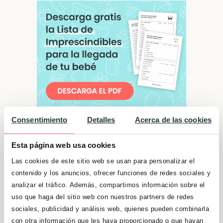
Consentimiento
Detalles
Acerca de las cookies
Significado de "Valentina"
Esta página web usa cookies
Ya lo dice su significado, las Valentinas son
Las cookies de este sitio web se usan para personalizar el
valientes y con mucha confianza. No
contenido y los anuncios, ofrecer funciones de redes sociales y
necesitan que nadie las alabe y anime, ya que
analizar el tráfico. Además, compartimos información sobre el
uso que haga del sitio web con nuestros partners de redes
con la seguridad que tienen en sí mismas es
sociales, publicidad y análisis web, quienes pueden combinarla
suficiente. Son personas que necesitan tener
con otra información que les haya proporcionado o que hayan