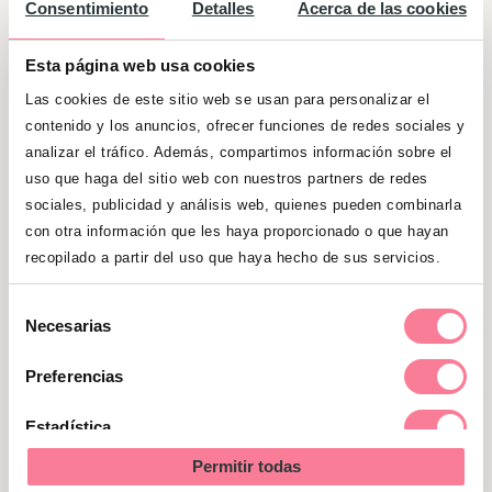
Consentimiento
Detalles
Acerca de las cookies
Esta página web usa cookies
Las cookies de este sitio web se usan para personalizar el
contenido y los anuncios, ofrecer funciones de redes sociales y
analizar el tráfico. Además, compartimos información sobre el
uso que haga del sitio web con nuestros partners de redes
sociales, publicidad y análisis web, quienes pueden combinarla
con otra información que les haya proporcionado o que hayan
recopilado a partir del uso que haya hecho de sus servicios.
Significado de "Valeria"
Selección
Necesarias
de
Como dice su significado, Valeria es una
consentimiento
Preferencias
mujer fuerte que se echa todo lo que venga a
la espalda. Se concentra mucho en lo que
Estadística
hace, por eso a veces la cuesta escuchar a
Permitir todas
los demás y aceptar sus consejos. Sin
Marketing