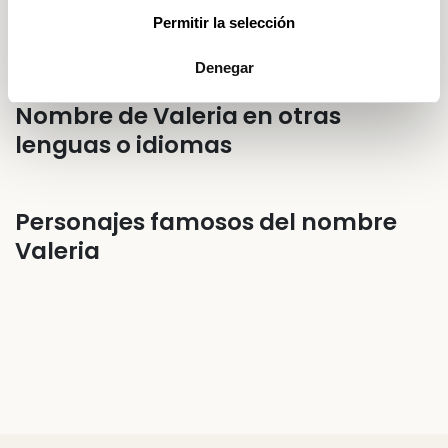
embargo, ella siempre está dispuesta a
Permitir la selección
ayudar porque es buena amiga.
Denegar
Nombre de Valeria en otras
lenguas o idiomas
Personajes famosos del nombre
Valeria