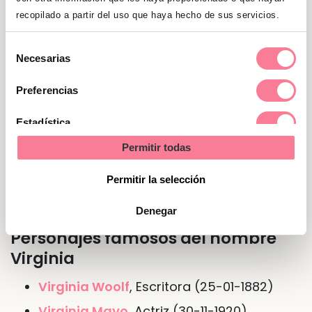
conseguir sus objetivos. Valoran la lealtad.
recopilado a partir del uso que haya hecho de sus servicios.
Selección
Nombre de Virginia en otras
Necesarias
de
lenguas o idiomas
consentimiento
Preferencias
En
francés
Virginie
Estadística
En
gallego
Virxinia
Permitir todas
Marketing
En
inglés
Geena
Permitir la selección
En
inglés
Ginger
Denegar
Personajes famosos del nombre
Virginia
Virginia Woolf
, Escritora (25-01-1882)
Virginia Mayo
, Actriz (30-11-1920)