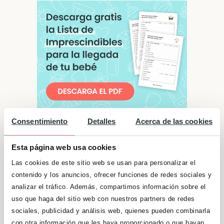
Consentimiento
Detalles
Acerca de las cookies
Significado de "Virginia"
Esta página web usa cookies
Muy alegres, alegría que son capaces de
Las cookies de este sitio web se usan para personalizar el
contagiar a quienes están a su lado.
contenido y los anuncios, ofrecer funciones de redes sociales y
Sociables y empáticas, se preocupan mucho
analizar el tráfico. Además, compartimos información sobre el
uso que haga del sitio web con nuestros partners de redes
por familiares y amigos. Con confianza y
sociales, publicidad y análisis web, quienes pueden combinarla
seguridad en sí mismas, luchan hasta
con otra información que les haya proporcionado o que hayan