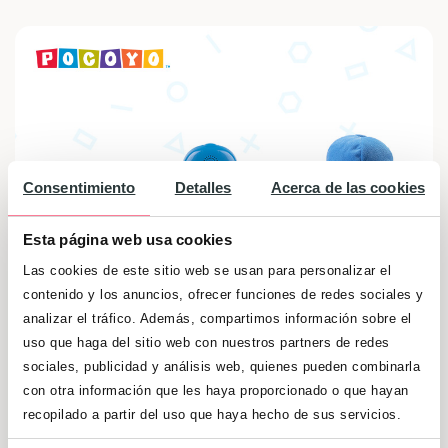
Consentimiento
Detalles
Acerca de las cookies
Esta página web usa cookies
Las cookies de este sitio web se usan para personalizar el
contenido y los anuncios, ofrecer funciones de redes sociales y
analizar el tráfico. Además, compartimos información sobre el
Sorteamos dos lotes de juguetes de Pocoyo.
uso que haga del sitio web con nuestros partners de redes
sociales, publicidad y análisis web, quienes pueden combinarla
Cada lote contiene Mi primer lector y Dulces
con otra información que les haya proporcionado o que hayan
sueños. ¡Aprender divirtiéndose! Participa
recopilado a partir del uso que haya hecho de sus servicios.
ahora