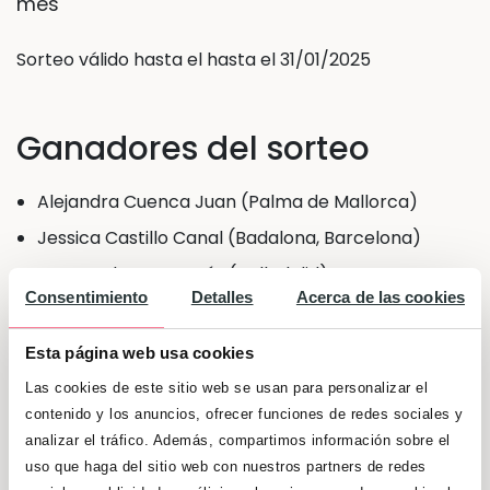
mes
Sorteo válido hasta el hasta el 31/01/2025
Ganadores del sorteo
Alejandra Cuenca Juan (Palma de Mallorca)
Jessica Castillo Canal (Badalona, Barcelona)
Laura Cabrero Martín (Valladolid)
Consentimiento
Detalles
Acerca de las cookies
Encarnación Contreras Mallarin (La Carolina,
Jaén)
Esta página web usa cookies
Yuliana Sosa (Gador, Almería)
Las cookies de este sitio web se usan para personalizar el
Sara Maslouhi el Kamouni (La Jana, Castellón)
contenido y los anuncios, ofrecer funciones de redes sociales y
analizar el tráfico. Además, compartimos información sobre el
Alicia García (Campillos, Málaga)
uso que haga del sitio web con nuestros partners de redes
Sheyla Serrano Fernández (Jaén)