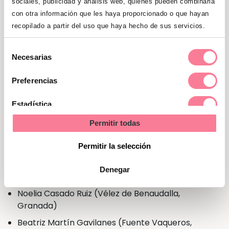
sociales, publicidad y análisis web, quienes pueden combinarla
Anna Ribó Porta (Lleida)
con otra información que les haya proporcionado o que hayan
recopilado a partir del uso que haya hecho de sus servicios.
María Jesús Martín García (Usagre, Badajoz)
Linder Yurisay García Zulueta (Zaragoza)
Selección
Necesarias
Silvia Peral Gómez (Salamanca)
de
consentimiento
Joaquina Muñoz Fernández (Los Alcázares,
Preferencias
Murcia)
Estadística
Marta Cuesta Navalón (Burgos)
Permitir todas
Tatiana Hernández Ramírez (Madrid)
Marketing
Fadwa Tamih (Quer, Guadalajara)
Permitir la selección
Marta Fontanillo Vaquero (Rueda, Valladolid)
Denegar
Sander Van-Dinter (Barcelona)
Noelia Casado Ruiz (Vélez de Benaudalla,
Granada)
Beatriz Martín Gavilanes (Fuente Vaqueros,