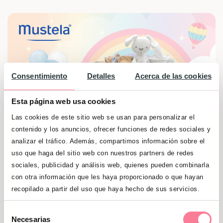
Consentimiento
Detalles
Acerca de las cookies
Esta página web usa cookies
Las cookies de este sitio web se usan para personalizar el
contenido y los anuncios, ofrecer funciones de redes sociales y
analizar el tráfico. Además, compartimos información sobre el
uso que haga del sitio web con nuestros partners de redes
sociales, publicidad y análisis web, quienes pueden combinarla
¡Sorteamos 3 canastillas de bebé valoradas
con otra información que les haya proporcionado o que hayan
en 100 € cada una! ¡Participa ya!
recopilado a partir del uso que haya hecho de sus servicios.
Sorteo válido hasta el hasta el 31/05/2025
Selección
Necesarias