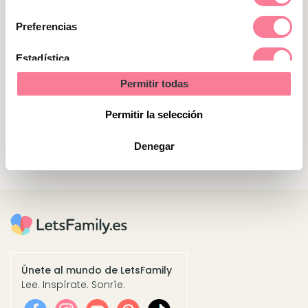
de
consentimiento
Preferencias
Ganadores del sorteo
Estadística
Nuria Serrano Sanz (Robres, Huesca)
Permitir todas
Marketing
Noelia Ortiz Ortiz (Seseña, Toledo)
Permitir la selección
Layla Ifli (Barcelona)
Denegar
Únete al mundo de LetsFamily
Lee. Inspírate. Sonríe.