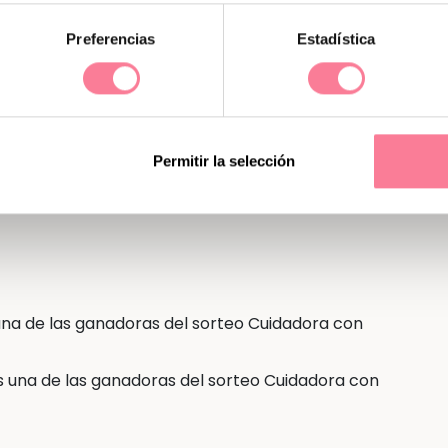
Preferencias
Estadística
s?
Le fascinará este lote de «Cuidadora con
dos sets! Participa ya, que uno puede ser tuyo.
Permitir la selección
una de las ganadoras del sorteo Cuidadora con
es una de las ganadoras del sorteo Cuidadora con