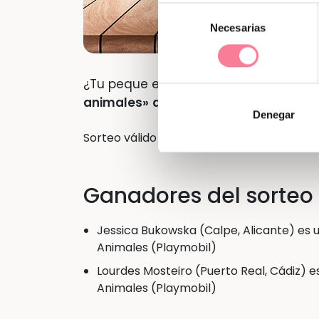
Selección
Necesarias
de
consentimiento
¿Tu peque es amante de los animale
animales»
de Playmobil
. ¡Sorteamos 
Denegar
Sorteo válido hasta el hasta el 31/03/2024
Ganadores del sorteo
Jessica Bukowska (Calpe, Alicante) es 
Animales (Playmobil)
Lourdes Mosteiro (Puerto Real, Cádiz) 
Animales (Playmobil)