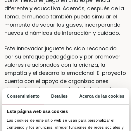
convirtiendo el juego en una experiencia
diferente y educativa. Además, después de la
toma, el muñeco también puede simular el
momento de sacar los gases, incorporando
nuevas dinámicas de interacción y cuidado.
Este innovador juguete ha sido reconocido
por su enfoque pedagógico y por promover
valores relacionados con la crianza, la
empatía y el desarrollo emocional. El proyecto
cuenta con el apoyo de organizaciones
vinculadas a la promoción de la lactancia
Consentimiento
Detalles
Acerca de las cookies
materna y ha sido destacado por su
capacidad para normalizar situaciones
Esta página web usa cookies
cotidianas relacionadas con el cuidado de los
Las cookies de este sitio web se usan para personalizar el
bebés a través del juego.
contenido y los anuncios, ofrecer funciones de redes sociales y