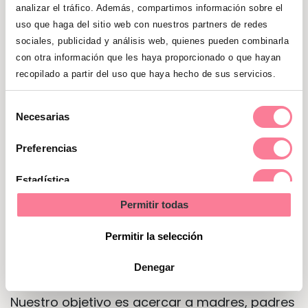
analizar el tráfico. Además, compartimos información sobre el
Las muñecas Bebé Glotón
están diseñadas
uso que haga del sitio web con nuestros partners de redes
para fomentar el juego de roles, ayudando a
sociales, publicidad y análisis web, quienes pueden combinarla
niños y niñas a desarrollar habilidades
con otra información que les haya proporcionado o que hayan
sociales, afectivas y de responsabilidad
recopilado a partir del uso que haya hecho de sus servicios.
mientras se divierten. Gracias a sus detalles
Selección
realistas, su cuerpo blandito y sus funciones
Necesarias
de
interactivas, ofrecen una experiencia de juego
consentimiento
muy completa que invita a cuidar, alimentar y
Preferencias
acompañar al bebé durante diferentes
Estadística
momentos del día.
Permitir todas
Marketing
En LetsFamily seguimos apostando por
Permitir la selección
sorteos exclusivos con productos
seleccionados para las familias, el
Denegar
embarazo, la maternidad y la infancia
.
Nuestro objetivo es acercar a madres, padres