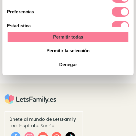
de
consentimiento
Preferencias
Ganadores del sorteo
Estadística
Valentina Terranoba (Alicante)
Permitir todas
Marketing
Ingrid Silvestre Cubeles (Zaragoza)
Permitir la selección
Paula Gracia (Quinto, Zaragoza)
Denegar
Únete al mundo de LetsFamily
Lee. Inspírate. Sonríe.