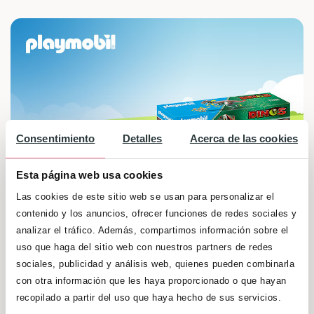
Consentimiento
Detalles
Acerca de las cookies
Esta página web usa cookies
Las cookies de este sitio web se usan para personalizar el
contenido y los anuncios, ofrecer funciones de redes sociales y
analizar el tráfico. Además, compartimos información sobre el
Sorteamos dos lotes de juguetes PLAYMOBIL. El
uso que haga del sitio web con nuestros partners de redes
ataque el T-REX, para niños a partir de 4 años.
sociales, publicidad y análisis web, quienes pueden combinarla
¡Participa ahora!
con otra información que les haya proporcionado o que hayan
recopilado a partir del uso que haya hecho de sus servicios.