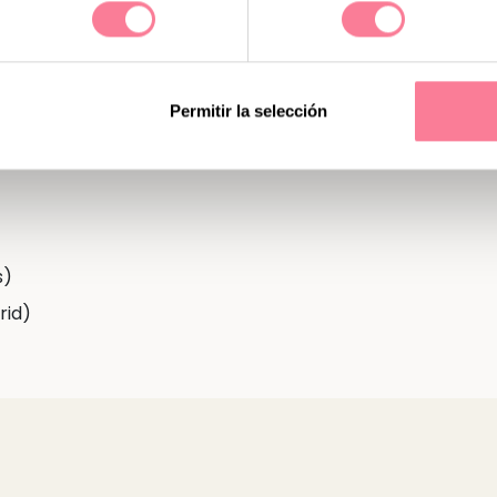
 Playmobil!
Permitir la selección
s)
rid)