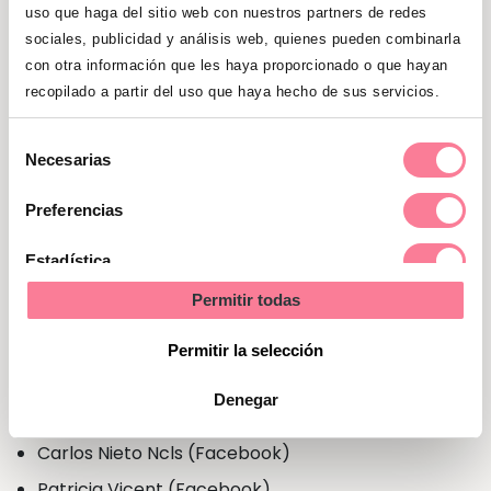
uso que haga del sitio web con nuestros partners de redes
sociales, publicidad y análisis web, quienes pueden combinarla
con otra información que les haya proporcionado o que hayan
recopilado a partir del uso que haya hecho de sus servicios.
¡Sorteamos 6 packs de productos de higiene
y cuidado para el bebé!
Selección
Necesarias
de
consentimiento
Sorteo válido hasta el hasta el 23/12/2024
Preferencias
Estadística
Ganadores del sorteo
Permitir todas
Marketing
@marinamneira (Instagram)
Permitir la selección
Paloma Martín (Facebook)
Denegar
Amparo Calatayud Murillo (Facebook)
Carlos Nieto Ncls (Facebook)
Patricia Vicent (Facebook)