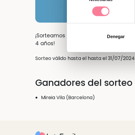
consentimiento
¡Sorteamos una silla de coche con te
Denegar
4 años!
Sorteo válido hasta el hasta el 31/07/2024
Ganadores del sorteo
Mireia Vila (Barcelona)