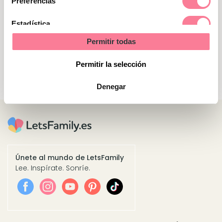
Preferencias
Ganadores del sorteo
Estadística
Carolina Suárez Torres es la ganadora del sorteo
Permitir todas
Marketing
de un Calendario personalizado de Cewe
Permitir la selección
Denegar
Únete al mundo de LetsFamily
Lee. Inspírate. Sonríe.