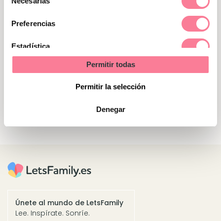
Necesarias
de
Ganadores del sorteo
consentimiento
Preferencias
Mari Carmen Saiz Ramírez Tarancón (Cuenca)
Estadística
Aitana Jiménez Peña Pinto (Madrid)
Permitir todas
Marketing
‌Juan Pablo Zuazua Castaño Oviedo (Asturias)
Permitir la selección
Sandra Martín Betrones (Granada)
Denegar
Únete al mundo de LetsFamily
Lee. Inspírate. Sonríe.