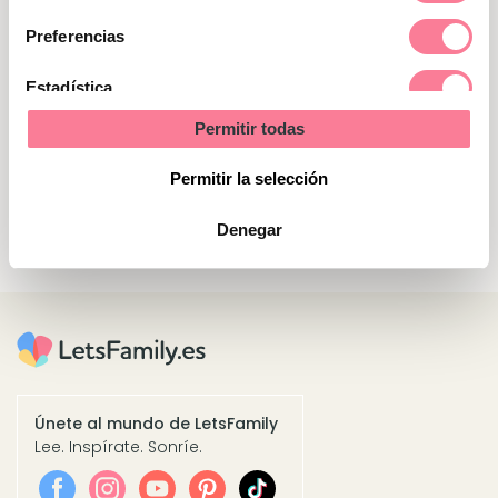
Ganadores del sorteo
consentimiento
Preferencias
Alba Pérez es una de las ganadoras del sorteo
Estadística
Fauna Salvaje (Lego)
Permitir todas
Marketing
María Luz Calleja es una de las ganadoras del
sorteo Fauna Salvaje (Lego)
Permitir la selección
Denegar
Únete al mundo de LetsFamily
Lee. Inspírate. Sonríe.