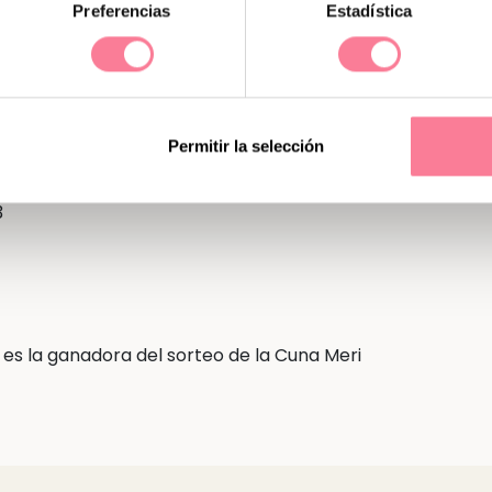
Preferencias
Estadística
tada confeccionada con madera de haya en
Permitir la selección
de Micuna ¡Participa ahora!
3
es la ganadora del sorteo de la Cuna Meri