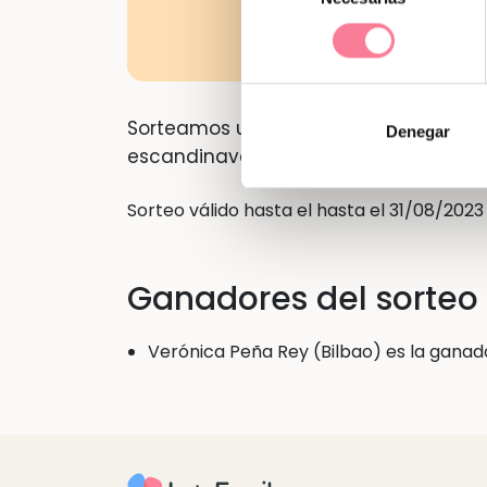
consentimiento
Sorteamos una cuna Nordika de MICUNA
Denegar
escandinavas. Se convierte en: Colech
Sorteo válido hasta el hasta el 31/08/2023
Ganadores del sorteo
Verónica Peña Rey (Bilbao) es la ganad