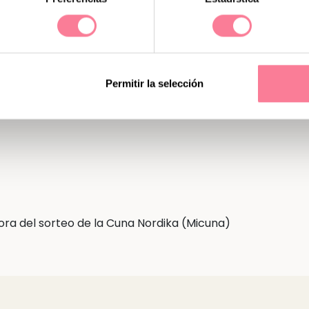
. Diseño minimalista e influencias nórdico-
Permitir la selección
o,cuna gemelar y camita. ¡Participa!
ora del sorteo de la Cuna Nordika (Micuna)