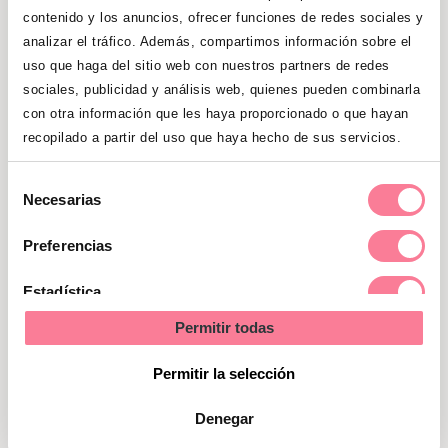
AMBULATORIO DE RIBADAVIA
AVDA. DEL RIBEIRO,
contenido y los anuncios, ofrecer funciones de redes sociales y
AMBULATORIO GALDAKAO
BIZKAI KALEA, 38
analizar el tráfico. Además, compartimos información sobre el
AMBULATORIO GROS
AVDA. NAVARRA, Nº
uso que haga del sitio web con nuestros partners de redes
sociales, publicidad y análisis web, quienes pueden combinarla
con otra información que les haya proporcionado o que hayan
recopilado a partir del uso que haya hecho de sus servicios.
Selección
Necesarias
de
Gana una canastilla con productos
consentimiento
Preferencias
imprescindibles para tu bebé
valorada en 100 euros
Estadística
Permitir todas
¡CONSIGUE LA TUYA!
Marketing
Permitir la selección
Denegar