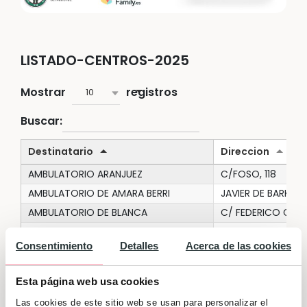
LISTADO-CENTROS-2025
Mostrar
registros
10
Buscar:
Destinatario
Direccion
AMBULATORIO ARANJUEZ
C/FOSO, 118
AMBULATORIO DE AMARA BERRI
JAVIER DE BARKAIZT
AMBULATORIO DE BLANCA
C/ FEDERICO GARC
AMBULATORIO DE FUENCARRAL
ISLA DE JAVA S/N
Consentimiento
Detalles
Acerca de las cookies
AMBULATORIO DE GUERNICA/HOSPITAL
AITA LUIS VILLASAN
AMBULATORIO DE LA ESTRADA
AVDA. DE SANTIAG
Esta página web usa cookies
AMBULATORIO DE LALIN
RUA C, 25
Las cookies de este sitio web se usan para personalizar el